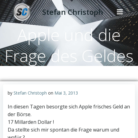
Zum
Stefan Christoph
Inhalt
springen
Apple und die
Frage des Geldes
by
Stefan Christoph
on
Mai 3, 2013
In diesen Tagen besorgte sich Apple frisches Geld an
der Börse.
17 Millarden Dollar !
Da stellte sich mir spontan die Frage warum und
wofür ?