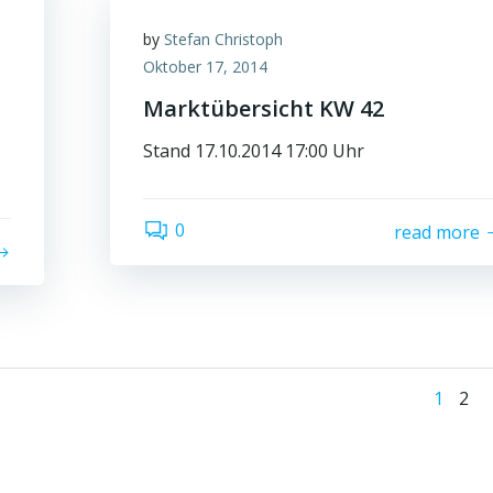
by
Stefan Christoph
Oktober 17, 2014
Marktübersicht KW 42
Stand 17.10.2014 17:00 Uhr
0
read more
Po
Page
Pag
1
2
na