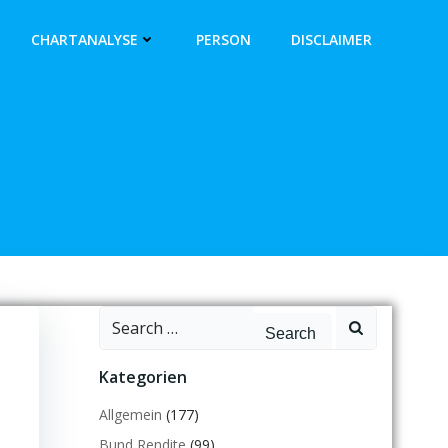
CHARTANALYSE
PERSON
DISCLAIMER
Search
for:
Kategorien
Allgemein
(177)
Bund Rendite
(99)