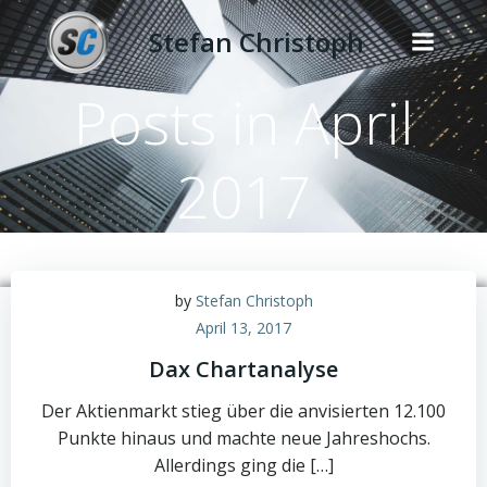
Zum
Stefan Christoph
Inhalt
springen
Posts in April
2017
by
Stefan Christoph
April 13, 2017
Dax Chartanalyse
Der Aktienmarkt stieg über die anvisierten 12.100
Punkte hinaus und machte neue Jahreshochs.
Allerdings ging die […]