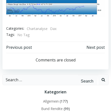
Categories:
Chartanalyse
Dax
Tags:
No Tag
Post
Post
Previous post
Next post
navigation
navigation
Comments are closed
Search
for:
Kategorien
Allgemein
(177)
Bund Rendite
(99)