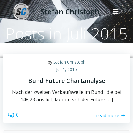
Zum
Stefan Christoph
Inhalt
springen
Posts in Juli 2015
by
Stefan Christoph
Juli 1, 2015
Bund Future Chartanalyse
Nach der zweiten Verkaufswelle im Bund , die bei
148,23 aus lief, konnte sich der Future […]
0
read more