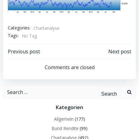
Categories:
Chartanalyse
Tags:
No Tag
Post
Post
Previous post
Next post
navigation
navigation
Comments are closed
Search
for:
Kategorien
Allgemein
(177)
Bund Rendite
(99)
Chartanalyse
(492)