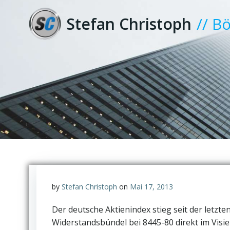
Zum
Inhalt
Stefan Christoph
// B
springen
by
Stefan Christoph
on
Mai 17, 2013
Der deutsche Aktienindex stieg seit der letzt
Widerstandsbündel bei 8445-80 direkt im Visi