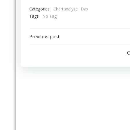
Categories:
Chartanalyse
Dax
Tags:
No Tag
Post
Previous post
navigation
C