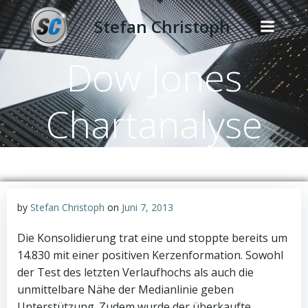
Zum
Stefan Christoph
Inhalt
springen
Dow Jones
Chartanalyse
by
Stefan Christoph
on
Juni 7, 2013
Die Konsolidierung trat eine und stoppte bereits um
14.830 mit einer positiven Kerzenformation. Sowohl
der Test des letzten Verlaufhochs als auch die
unmittelbare Nähe der Medianlinie geben
Unterstützung. Zudem wurde der überkaufte