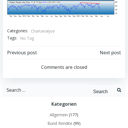
Categories:
Chartanalyse
Tags:
No Tag
Post
Post
Previous post
Next post
navigation
navigation
Comments are closed
Search
for:
Kategorien
Allgemein
(177)
Bund Rendite
(99)