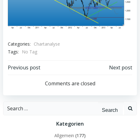
Categories:
Chartanalyse
Tags:
No Tag
Post
Post
Previous post
Next post
navigation
navigation
Comments are closed
Search
for:
Kategorien
Allgemein
(177)