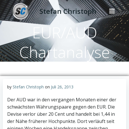
Zum
Stefan Christoph
Inhalt
springen
EUR/AUD
Chartanalyse
by
Stefan Christoph
on
Juli 26, 2013
Der AUD war in den vergangen Monaten einer der
schwächsten Währungspaare gegen den EUR. Die
Devise verlor über 20 Cent und handelt bei 1,44 in
der Nähe früherer Hochpunkte. Dort verläuft seit
einigen Wochen eine Handelsspanne zwischen