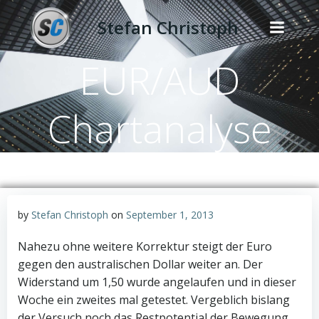
Zum
Stefan Christoph
Inhalt
springen
EUR/AUD
Chartanalyse
by
Stefan Christoph
on
September 1, 2013
Nahezu ohne weitere Korrektur steigt der Euro
gegen den australischen Dollar weiter an. Der
Widerstand um 1,50 wurde angelaufen und in dieser
Woche ein zweites mal getestet. Vergeblich bislang
der Versuch noch das Restpotential der Bewegung