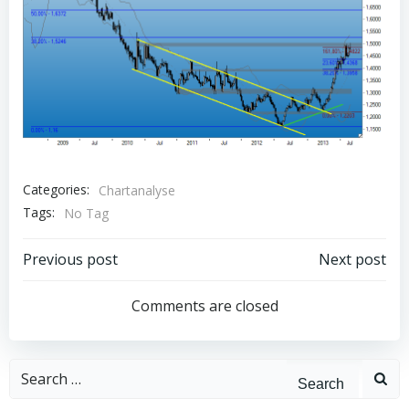
Categories:
Chartanalyse
Tags:
No Tag
Post
Post
Previous post
Next post
navigation
navigation
Comments are closed
Search
for: