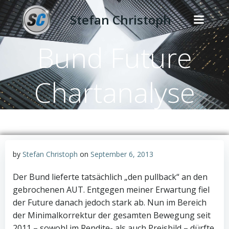
Zum
Stefan Christoph
Inhalt
springen
Bund Future
Chartanalyse
by
Stefan Christoph
on
September 6, 2013
Der Bund lieferte tatsächlich „den pullback“ an den
gebrochenen AUT. Entgegen meiner Erwartung fiel
der Future danach jedoch stark ab. Nun im Bereich
der Minimalkorrektur der gesamten Bewegung seit
2011 – sowohl im Rendite- als auch Preisbild – dürfte