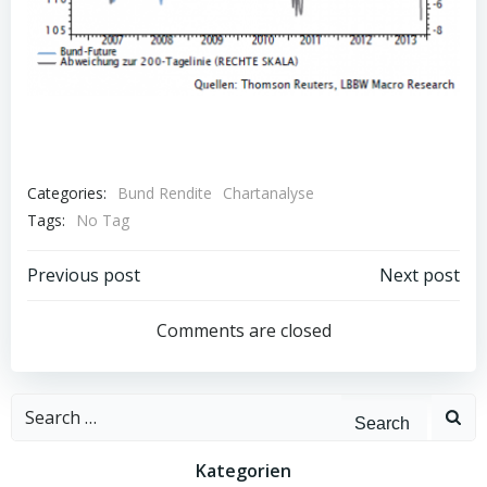
Categories:
Bund Rendite
Chartanalyse
Tags:
No Tag
Post
Post
Previous post
Next post
navigation
navigation
Comments are closed
Search
for:
Kategorien