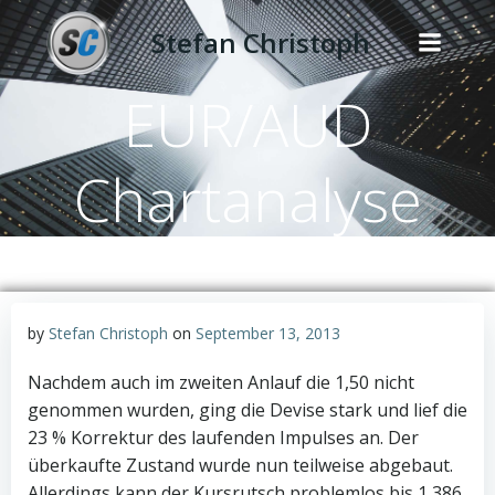
Zum
Stefan Christoph
Inhalt
springen
EUR/AUD
Chartanalyse
by
Stefan Christoph
on
September 13, 2013
Nachdem auch im zweiten Anlauf die 1,50 nicht
genommen wurden, ging die Devise stark und lief die
23 % Korrektur des laufenden Impulses an. Der
überkaufte Zustand wurde nun teilweise abgebaut.
Allerdings kann der Kursrutsch problemlos bis 1,386