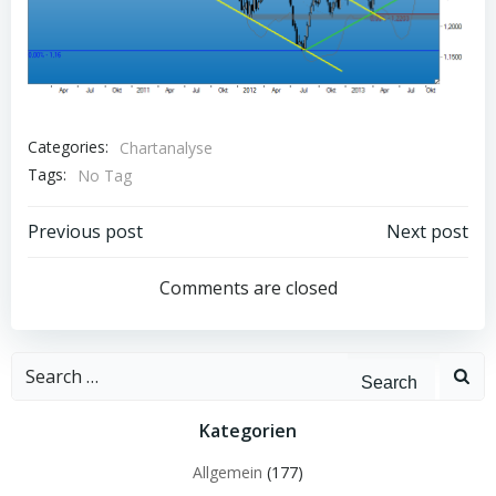
Categories:
Chartanalyse
Tags:
No Tag
Post
Post
Previous post
Next post
navigation
navigation
Comments are closed
Search
for:
Kategorien
Allgemein
(177)