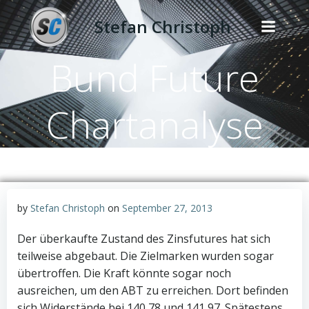
Zum
Stefan Christoph
Inhalt
springen
Bund Future
Chartanalyse
by
Stefan Christoph
on
September 27, 2013
Der überkaufte Zustand des Zinsfutures hat sich
teilweise abgebaut. Die Zielmarken wurden sogar
übertroffen. Die Kraft könnte sogar noch
ausreichen, um den ABT zu erreichen. Dort befinden
sich Widerstände bei 140,78 und 141,97. Spätestens