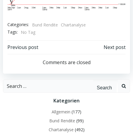
Categories:
Bund Rendite
Chartanalyse
Tags:
No Tag
Post
Post
Previous post
Next post
navigation
navigation
Comments are closed
Search
for:
Kategorien
Allgemein
(177)
Bund Rendite
(99)
Chartanalyse
(492)