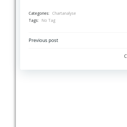
Categories:
Chartanalyse
Tags:
No Tag
Post
Previous post
navigation
C