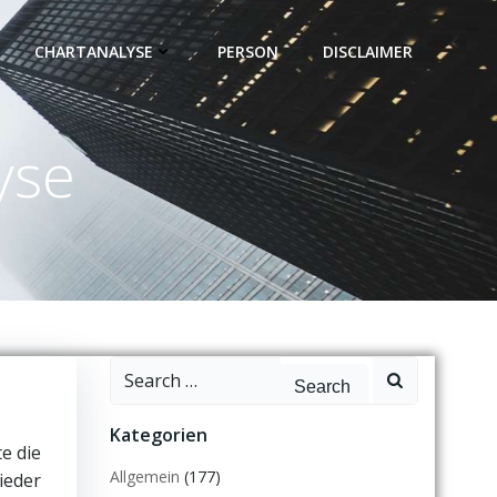
CHARTANALYSE
PERSON
DISCLAIMER
yse
Search
for:
Kategorien
te die
Allgemein
(177)
ieder