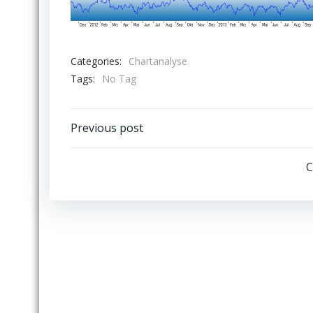
Categories:
Chartanalyse
Tags:
No Tag
Post
Previous post
navigation
C