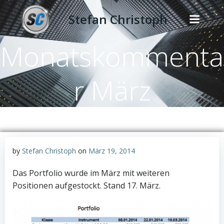
Zum
Stefan Christoph
Inhalt
springen
Monatskommenta
r März
by
Stefan Christoph
on
März 19, 2014
Das Portfolio wurde im März mit weiteren
Positionen aufgestockt. Stand 17. März.