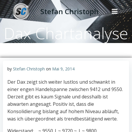
Zum
Stefan Christoph
Inhalt
springen
Dax Chartanalyse
by
Stefan Christoph
on
Mai 9, 2014
Der Dax zeigt sich weiter lustlos und schwankt in
einer engen Handelspanne zwischen 9412 und 9550.
Derzeit gibt es kaum Signale und desshalb ist
abwarten angesagt. Positiv ist, dass die
Konsolidierung bislang auf hohem Niveau abläuft,
was ich übergeordnet als trendbestätigend werte.
Widerstand: ~ 9550 | ~ 9720 ~ | ~ 9800