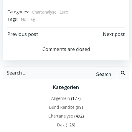
Categories:
Chartanalyse
Euro
Tags:
No Tag
Post
Post
Previous post
Next post
navigation
navigation
Comments are closed
Search
for:
Kategorien
Allgemein
(177)
Bund Rendite
(99)
Chartanalyse
(492)
Dax
(126)