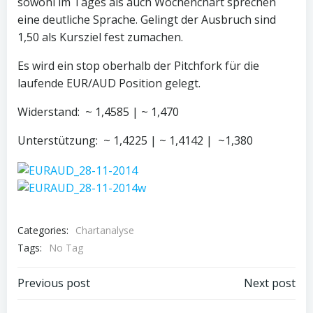
sowohl im Tages als auch Wochenchart sprechen
eine deutliche Sprache. Gelingt der Ausbruch sind
1,50 als Kursziel fest zumachen.
Es wird ein stop oberhalb der Pitchfork für die
laufende EUR/AUD Position gelegt.
Widerstand: ~ 1,4585 | ~ 1,470
Unterstützung: ~ 1,4225 | ~ 1,4142 | ~1,380
Categories:
Chartanalyse
Tags:
No Tag
Post
Post
Previous post
Next post