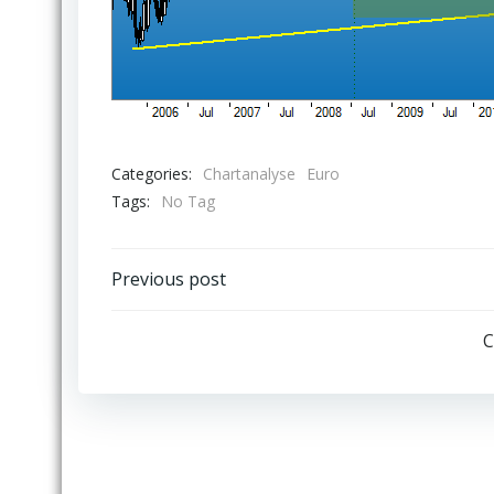
Categories:
Chartanalyse
Euro
Tags:
No Tag
Post
Previous post
navigation
C