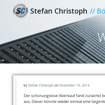
Zum
Inhalt
Stefan Christoph
// B
springen
W
by
Stefan Christoph
on
Dezember 19, 2014
Der schonungslose Aberkauf fand zunächst bei
aus. Dieser könnte wieder einmal eine Gegen