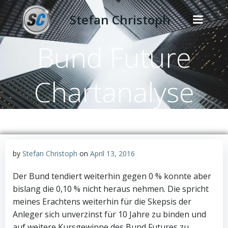
Zum
Stefan Christoph
Inhalt
springen
Bund Future
Chartanalyse
by
Stefan Christoph
on
April 13, 2016
Der Bund tendiert weiterhin gegen 0 % konnte aber
bislang die 0,10 % nicht heraus nehmen. Die spricht
meines Erachtens weiterhin für die Skepsis der
Anleger sich unverzinst für 10 Jahre zu binden und
auf weitere Kursgewinne des Bund Futures zu