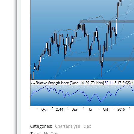
Categories:
Chartanalyse
Dax
Tags:
No Tag