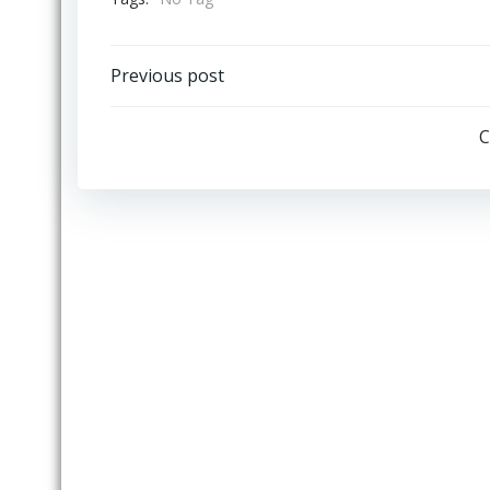
Post
Previous post
navigation
C