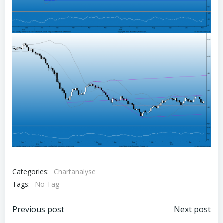
Categories:
Chartanalyse
Tags:
No Tag
Post
Post
Previous post
Next post