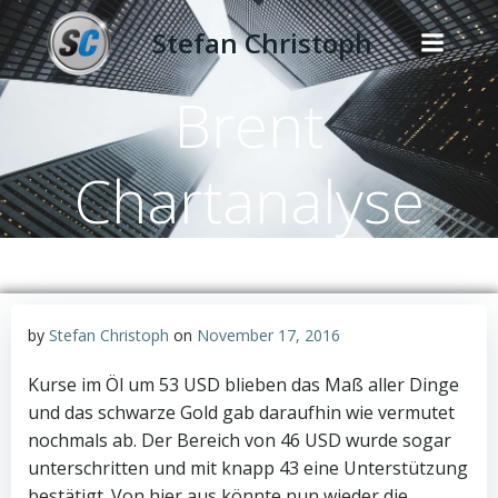
Zum
Stefan Christoph
Inhalt
springen
Brent
Chartanalyse
by
Stefan Christoph
on
November 17, 2016
Kurse im Öl um 53 USD blieben das Maß aller Dinge
und das schwarze Gold gab daraufhin wie vermutet
nochmals ab. Der Bereich von 46 USD wurde sogar
unterschritten und mit knapp 43 eine Unterstützung
bestätigt. Von hier aus könnte nun wieder die