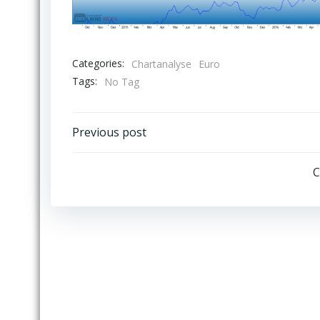
Categories:
Chartanalyse
Euro
Tags:
No Tag
Post
Previous post
navigation
C