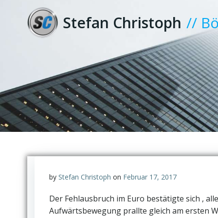
Zum
Inhalt
Stefan Christoph
// B
springen
by
Stefan Christoph
on
Februar 17, 2017
Der Fehlausbruch im Euro bestätigte sich , a
Aufwärtsbewegung prallte gleich am ersten Wi