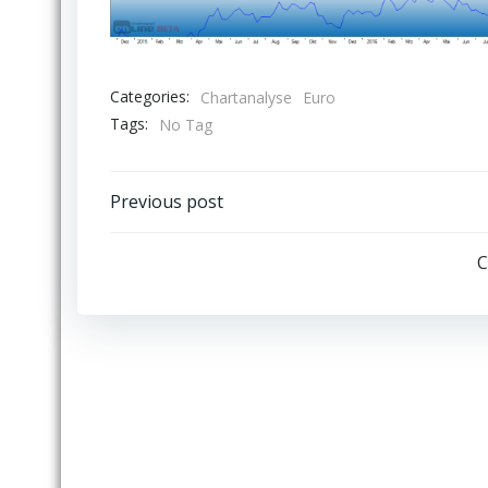
Categories:
Chartanalyse
Euro
Tags:
No Tag
Post
Previous post
navigation
C