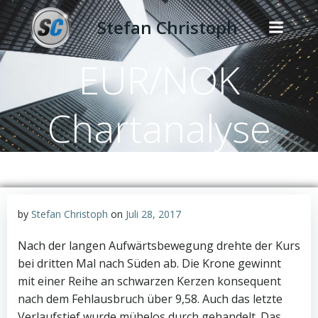
Zum
Stefan Christoph
Inhalt
springen
EUR/NOK
Chartanalyse
by
Stefan Christoph
on
Juli 28, 2017
Nach der langen Aufwärtsbewegung drehte der Kurs
bei dritten Mal nach Süden ab. Die Krone gewinnt
mit einer Reihe an schwarzen Kerzen konsequent
nach dem Fehlausbruch über 9,58. Auch das letzte
Verlaufstief wurde mühelos durch gehandelt. Das