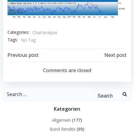
Categories:
Chartanalyse
Tags:
No Tag
Post
Post
Previous post
Next post
navigation
navigation
Comments are closed
Search
for:
Kategorien
Allgemein
(177)
Bund Rendite
(99)