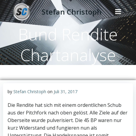
Zum
Stefan Christoph
Inhalt
springen
Bund Rendite
Chartanalyse
by
Stefan Christoph
on
Juli 31, 2017
Die Rendite hat sich mit einem ordentlichen Schub
aus der Pitchfork nach oben gelöst. Alle Ziele auf der
Oberseite wurde pulverisiert. Die 45 BP waren nur
kurz Widerstand und fungieren nun als
Unterstützung. Die Handelsspanne ist somit