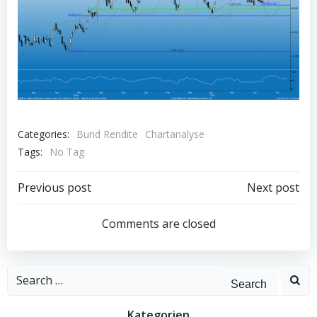
Categories:
Bund Rendite
Chartanalyse
Tags:
No Tag
Post
Post
Previous post
Next post
navigation
navigation
Comments are closed
Search
for:
Kategorien