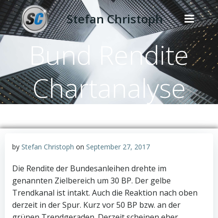
Zum
Stefan Christoph
Inhalt
springen
Bund Rendite
Chartanalyse
by
Stefan Christoph
on
September 27, 2017
Die Rendite der Bundesanleihen drehte im
genannten Zielbereich um 30 BP. Der gelbe
Trendkanal ist intakt. Auch die Reaktion nach oben
derzeit in der Spur. Kurz vor 50 BP bzw. an der
grünen Trendgeraden. Derzeit scheinen eher