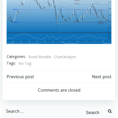
Categories:
Bund Rendite
Chartanalyse
Tags:
No Tag
Post
Post
Previous post
Next post
navigation
navigation
Comments are closed
Search
for: