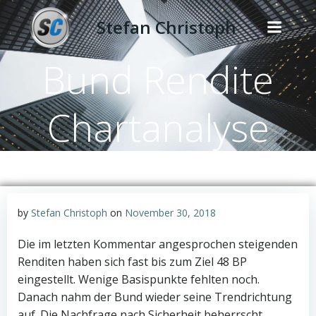
Zum
Stefan Christoph
Inhalt
springen
Bund Rendite
Chartanalyse
by
Stefan Christoph
on
November 30, 2018
Die im letzten Kommentar angesprochen steigenden
Renditen haben sich fast bis zum Ziel 48 BP
eingestellt. Wenige Basispunkte fehlten noch.
Danach nahm der Bund wieder seine Trendrichtung
auf. Die Nachfrage nach Sicherheit beherrscht