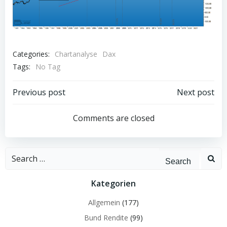
Categories:
Chartanalyse
Dax
Tags:
No Tag
Post
Post
Previous post
Next post
navigation
navigation
Comments are closed
Search
for:
Kategorien
Allgemein
(177)
Bund Rendite
(99)