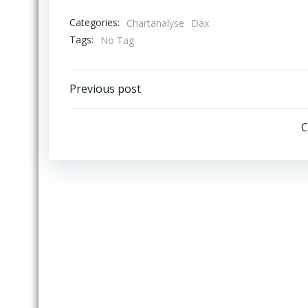
Categories:
Chartanalyse
Dax
Tags:
No Tag
Post
Previous post
navigation
C