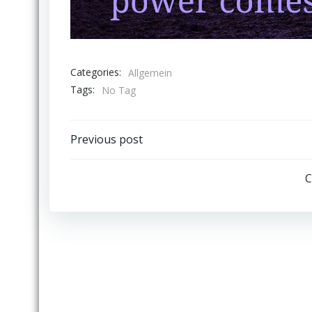
Categories:
Allgemein
Tags:
No Tag
Post
Previous post
navigation
C