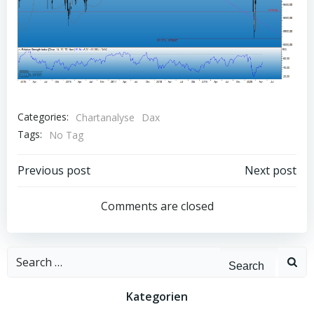
Categories:
Chartanalyse
Dax
Tags:
No Tag
Post
Post
Previous post
Next post
navigation
navigation
Comments are closed
Search
for:
Kategorien