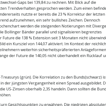
wechsel-Gaps bei 139,84 zu rechnen. Mit Blick auf die
kten Trendverhalten gesprochen werden. Zum einen befind
dererseits nutzte er bereits die 23 % Korrektur der letzten
rend aufzunehmen, ein sehr bullishes Zeichen. Dennoch
Wochenchart werden die steigenden Notierungen mit Diverg
e Bollinger Bänder parallel und signalisieren begrenztes
r Future die 138 % Extension seit 3 Monaten nicht überwind
d ein Kursziel von 144,07 aktiviert. Im Kontext der reichlic
eilnehmern weiterhin sicherheitspräferierten Anlageformen 
lange der Future die 140,05 nicht überhandelt ein Rücklauf 
US-Treasurys (grün). Die Korrelation zu den Bunds(schwarz) is
in der jüngsten Vergangenheit einen Spread ausgebildet. D
die US-Zinsen oberhalb 2,35 handeln. Dann sollten die Bun
rhöhen.
Return Gesichtspunkten zu erwähnen. Die niedrigen absolute