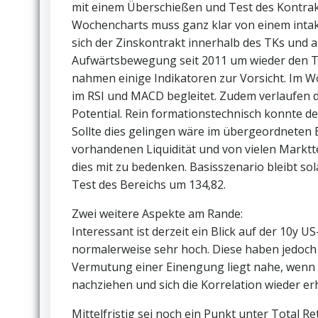
mit einem Überschießen und Test des Kontrakt
Wochencharts muss ganz klar von einem inta
sich der Zinskontrakt innerhalb des TKs und an
Aufwärtsbewegung seit 2011 um wieder den T
nahmen einige Indikatoren zur Vorsicht. Im 
im RSI und MACD begleitet. Zudem verlaufen di
Potential. Rein formationstechnisch konnte de
Sollte dies gelingen wäre im übergeordneten Bil
vorhandenen Liquidität und von vielen Marktt
dies mit zu bedenken. Basisszenario bleibt so
Test des Bereichs um 134,82.
Zwei weitere Aspekte am Rande:
Interessant ist derzeit ein Blick auf der 10y 
normalerweise sehr hoch. Diese haben jedoch 
Vermutung einer Einengung liegt nahe, wenn 
nachziehen und sich die Korrelation wieder e
Mittelfristig sei noch ein Punkt unter Total 