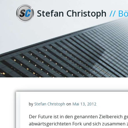
Zum
Inhalt
Stefan Christoph
// B
springen
by
Stefan Christoph
on
Mai 13, 2012
Der Future ist in den genannten Zielbereich ge
abwärtsgerichteten Fork und sich zusammen z