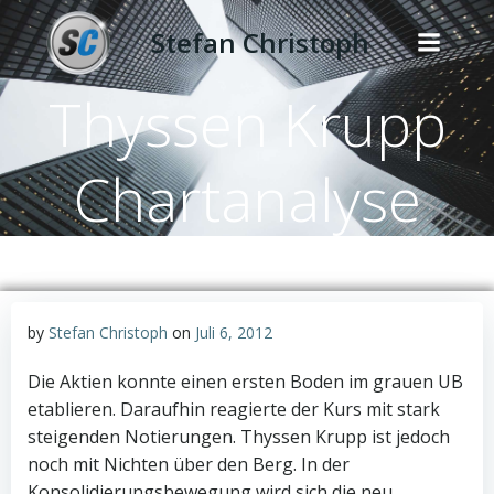
Zum
Stefan Christoph
Inhalt
springen
Thyssen Krupp
Chartanalyse
by
Stefan Christoph
on
Juli 6, 2012
Die Aktien konnte einen ersten Boden im grauen UB
etablieren. Daraufhin reagierte der Kurs mit stark
steigenden Notierungen. Thyssen Krupp ist jedoch
noch mit Nichten über den Berg. In der
Konsolidierungsbewegung wird sich die neu