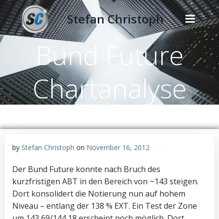
Zum
Stefan Christoph
Inhalt
springen
Bund Future
Chartanalyse
by
Stefan Christoph
on
November 16, 2012
Der Bund Future konnte nach Bruch des
kurzfristigen ABT in den Bereich von ~143 steigen.
Dort konsolidert die Notierung nun auf hohem
Niveau – entlang der 138 % EXT. Ein Test der Zone
um 143,69/144,18 erscheint noch möglich. Dort