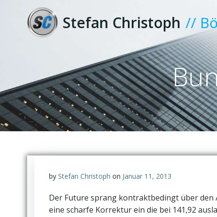
Zum
Inhalt
Stefan Christoph
// B
springen
Bun
by
Stefan Christoph
on
Januar 11, 2013
Der Future sprang kontraktbedingt über den A
eine scharfe Korrektur ein die bei 141,92 ausl