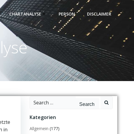
CHARTANALYSE
PERSON
DISCLAIMER
lyse
Search
for:
Kategorien
etzte
Allgemein
(177)
n in