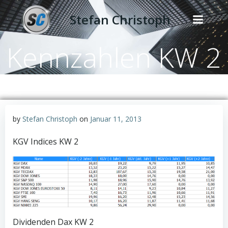
Zum
Stefan Christoph
Inhalt
springen
Kennzahlen KW 2
by
Stefan Christoph
on
Januar 11, 2013
KGV Indices KW 2
Dividenden Dax KW 2