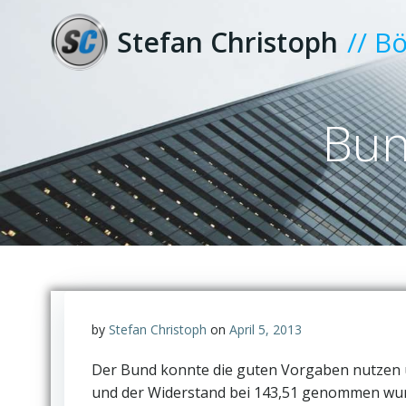
Zum
Inhalt
Stefan Christoph
// B
springen
Bun
by
Stefan Christoph
on
April 5, 2013
Der Bund konnte die guten Vorgaben nutzen u
und der Widerstand bei 143,51 genommen wurde