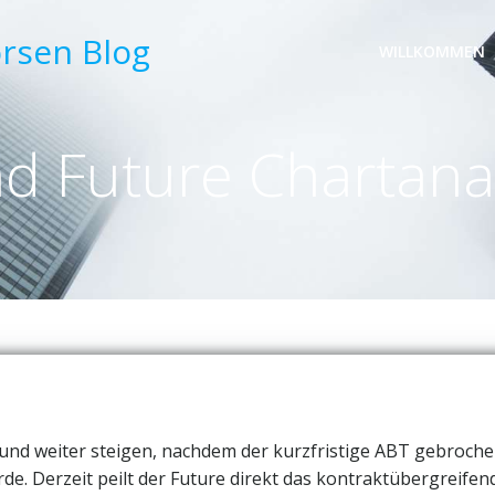
örsen Blog
WILLKOMMEN
d Future Chartana
nd weiter steigen, nachdem der kurzfristige ABT gebroch
. Derzeit peilt der Future direkt das kontraktübergreifen