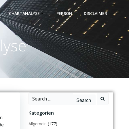
CHARTANALYSE
PERSON
DISCLAIMER
lyse
Search
for:
Kategorien
en
Allgemein
(177)
de