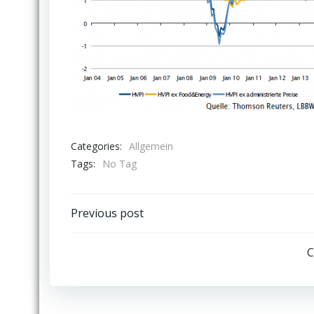
Categories:
Allgemein
Tags:
No Tag
Post
Previous post
navigation
C