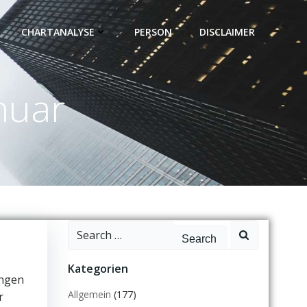
CHARTANALYSE
PERSON
DISCLAIMER
nuar
Search
for:
Kategorien
angen
Allgemein
(177)
r