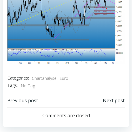
Categories:
Chartanalyse
Euro
Tags:
No Tag
Post
Post
Previous post
Next post
navigation
navigation
Comments are closed