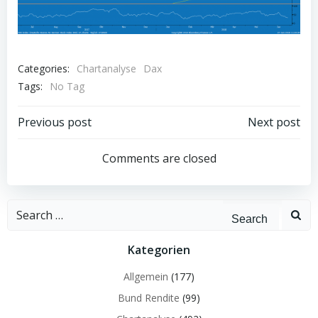
Categories:
Chartanalyse
Dax
Tags:
No Tag
Post
Post
Previous post
Next post
navigation
navigation
Comments are closed
Search
for:
Kategorien
Allgemein
(177)
Bund Rendite
(99)