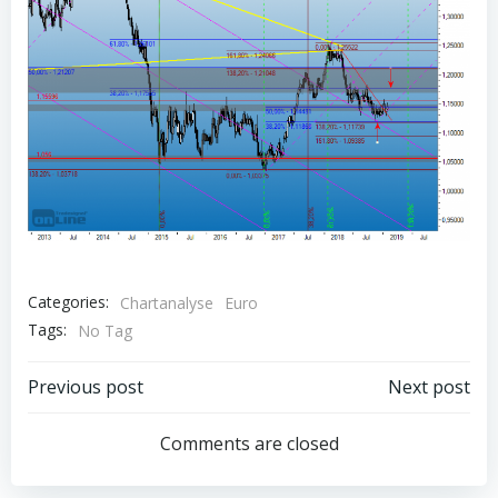
Categories:
Chartanalyse
Euro
Tags:
No Tag
Post
Post
Previous post
Next post
navigation
navigation
Comments are closed