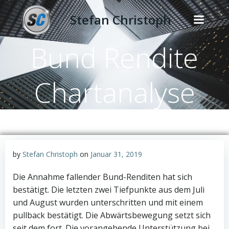
Zum
Stefan Christoph
Inhalt
springen
Bund Rendite
Chartanalyse
by
Stefan Christoph
on
Januar 31, 2019
Die Annahme fallender Bund-Renditen hat sich
bestätigt. Die letzten zwei Tiefpunkte aus dem Juli
und August wurden unterschritten und mit einem
pullback bestätigt. Die Abwärtsbewegung setzt sich
seit dem fort. Die vorangehende Unterstützung bei