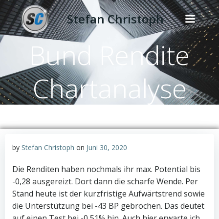
Zum
Stefan Christoph
Inhalt
springen
Bund Rendite
Chartanalyse
by
Stefan Christoph
on
Juni 30, 2020
Die Renditen haben nochmals ihr max. Potential bis
-0,28 ausgereizt. Dort dann die scharfe Wende. Per
Stand heute ist der kurzfristige Aufwärtstrend sowie
die Unterstützung bei -43 BP gebrochen. Das deutet
auf einen Test bei -0,51% hin. Auch hier erwarte ich