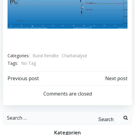
Categories:
Bund Rendite
Chartanalyse
Tags:
No Tag
Post
Post
Previous post
Next post
navigation
navigation
Comments are closed
Search
for:
Kategorien