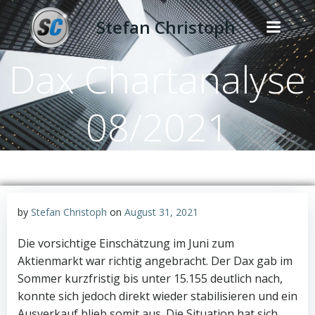
Zum
Stefan Christoph
Inhalt
springen
Dax Chartanalyse
08/2021
by
Stefan Christoph
on
August 31, 2021
Die vorsichtige Einschätzung im Juni zum
Aktienmarkt war richtig angebracht. Der Dax gab im
Sommer kurzfristig bis unter 15.155 deutlich nach,
konnte sich jedoch direkt wieder stabilisieren und ein
Ausverkauf blieb somit aus. Die Situation hat sich