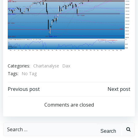
Categories:
Chartanalyse
Dax
Tags:
No Tag
Post
Post
Previous post
Next post
navigation
navigation
Comments are closed
Search
for: