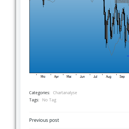
Categories:
Chartanalyse
Tags:
No Tag
Post
Previous post