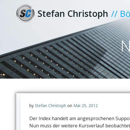
Zum
Inhalt
Stefan Christoph
// B
springen
N
by
Stefan Christoph
on
Mai 25, 2012
Der Index handelt am angesprochenen Support
Nun muss der weitere Kursverlauf beobachtet 